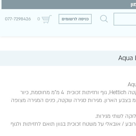
077-7298426
כניסה לרשומים
0
ארון תלוי 2 מגירות סגירה שקטה Hettich, גוף וחזיתות זכוכית 4 מ"מ מחוסמת, כיור
 זכוכית אינטגרלי 19 מ"מ בצבע הארון. מגירות סגירה שקטה, פנים המגירה מצופה
וקה לשתי מגירות.
מרובע / אובאלי על משטח זכוכית בגוון תואם לחזיתות ולגוף