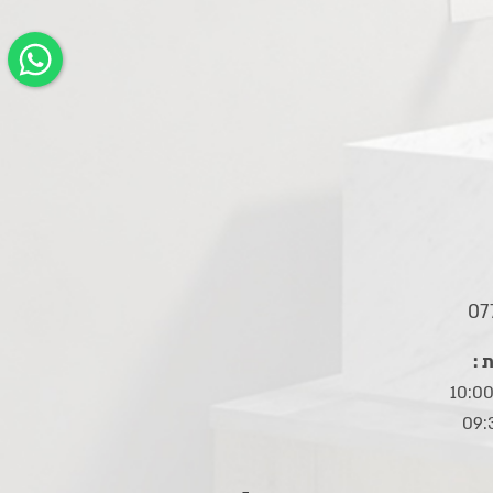
07
 :