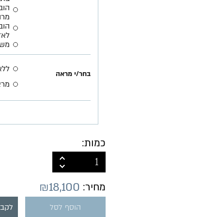
הוב
מרו
לאז
משל
ללא
בחר/י מראה
מראה
כמות:
₪
18,100
מחיר:
הוסף לסל
לקבל