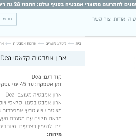
מנים להתרשם ממוצרי אמבטיה בסניף שלנו: התפוז 28 גת רימון
טיה
אודות
צור קשר
בית
קטלוג מוצרים
ארונות אמבטיה
ארון
ארון אמבטיה קלאסי Dea עץ אגוז
קוד דגם: Dea
זמן אספקה: עד 45 ימי עסקים
ארון אמבטיה מעוצב Dea - דיאה
ארון אמבט בסגנון קלאסי ויוק
משטח שיש טבעי אמפרדור עם
מראה תלויה עם מסגרת מעץ
ניתן להזמין בצבעים מיוחדים
מידות: