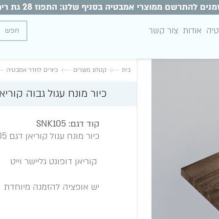
מנים להתרשם ממוצרי אמבטיה בסניף שלנו: התפוז 28 גת רימון
טיה
אודות
צור קשר
בית
קטלוג מוצרים
כיורים לחדר אמבטיה
כיור מונח עגול גבוה קוריאן NK105
קוד דגם: SNK105
כיור מונח עגול קוריאן דגם SNK-105.
קוריאן דופונט גליישר וייט
יש אופציה להזמנה מיוחדת בכל צבעי T