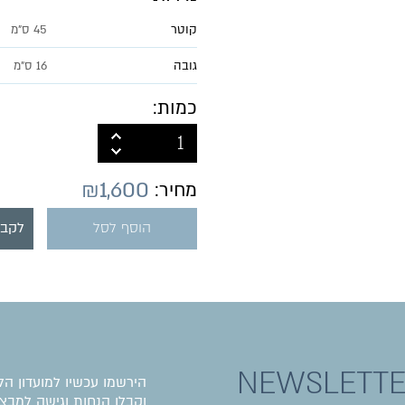
קוטר
45 ס"מ
גובה
16 ס"מ
כמות:
₪
1,600
מחיר:
הוסף לסל
לקבל
NEWSLETT
הירשמו עכשיו למועדון הל
וקבלו הנחות וגישה למבצע