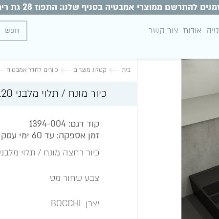
מנים להתרשם ממוצרי אמבטיה בסניף שלנו: התפוז 28 גת רימון
טיה
אודות
צור קשר
בית
קטלוג מוצרים
כיורים לחדר אמבטיה
כיור מונח / תלוי מלבני MILANO 120 שחור מט
קוד דגם: 1394-004
זמן אספקה: עד 60 ימי עסקים
כיור רחצה מונח / תלוי מלבני חרס ד
צבע שחור מט
יצרן BOCCHI