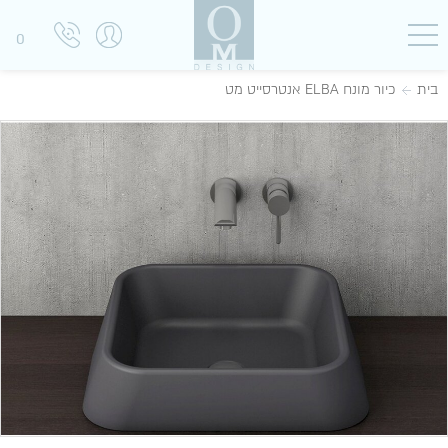
0
בית
כיור מונח ELBA אנטרסייט מט