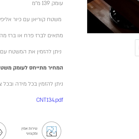
עומק 139 מ״מ
משטח קוריאן עם כיור אליפ
מתאים לברז פרח או ברז מה
ניתן להזמין את המשטח עם כ
המחיר מתייחס לעומק משטח 46 ס״מ או 52 ס
ניתן להזמין בכל מידה ובכל צבעי corian בהזמנה אישית בתוס
CNT134.pdf
שירות אמין
ומקצועי