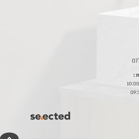
07
 :