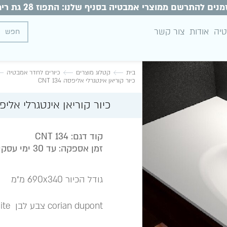
מנים להתרשם ממוצרי אמבטיה בסניף שלנו: התפוז 28 גת רימון
טיה
אודות
צור קשר
בית
קטלוג מוצרים
כיורים לחדר אמבטיה
כיור קוריאן אינטגרלי אליפסה CNT 134
כיור קוריאן אינטגרלי אליפסה 134
קוד דגם: CNT 134
זמן אספקה: עד 30 ימי עסקים
גודל הכיור 690x340 מ״מ
corian dupont צבע לבן glacier white