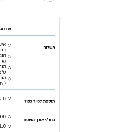
שדרוג 
משלוח
בתא
הוב
מרו
ס״מ
( ת
תוס
תוספת לכיור כפול
100 ס"
בחר/י אורך משטח
110 ס"מ