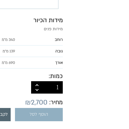
מידות הכיור
מידות פנים
רוחב
340 מ"מ
גובה
139 מ״מ
אורך
690 מ״מ
כמות:
₪
2,700
מחיר:
הוסף לסל
לקבל