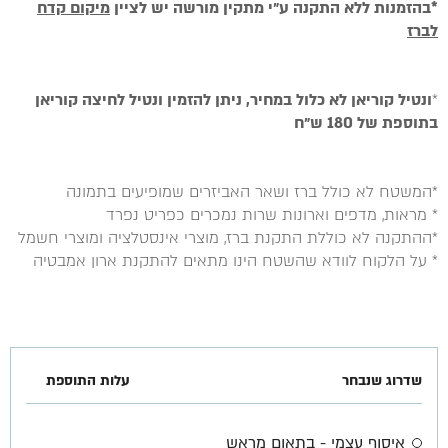
*בהזמנות ללא התקנה ע״י מתקין מורשה יש לציין
מיקום קדח
לברז
*
ונטיל קוריאן לא כלול במחיר, ניתן להזמין ונטיל לחיצה קוריאן
בתוספת של 180 ש״ח
*המשטח לא כולל ברז ושאר האביזרים שמופיעים בתמונה
* מראות, מדפים וארונות שרות נמכרים כפריט נפרד
*ההתקנה לא כוללת התקנת ברז, מוצרי אינסטלציה ומוצרי חשמל
* על הלקוח לוודא שהשטח הינו מתאים להתקנת ארון אמבטיה
שדרוג שנבחר
עלות התוספת
איסוף עצמי - בתאום מראש