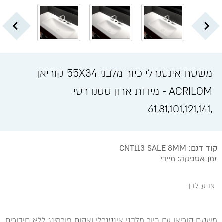
משטח אינטגרלי כיור מלבני 55X34 קוריאן
ACRILOM - מידות ארון סטנדרטי
,61,81,101,121,141
קוד דגם: CNT113 SALE 8MM
זמן אספקה: מיידי
צבע לבן
משטח קוריאן עם כיור מלבני אינטגרלי ואקום פורמינג ללא חיבורים