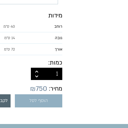
מידות
רוחב
40 ס"מ
גובה
14 ס"מ
אורך
72 ס"מ
כמות:
₪
750
מחיר:
הוסף לסל
לקבל