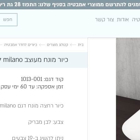
מנים להתרשם ממוצרי אמבטיה בסניף שלנו: התפוז 28 גת רימון
טיה
אודות
צור קשר
בית
קטלוג מוצרים
כיורים לחדר אמבטיה
כיור מונח מעוצב milano לבן מבריק
קוד דגם: 1013-001
זמן אספקה: עד 60 ימי עסקים
כיור רחצה מונח דגם milano - מילאנו
צבע: לבן מבריק
ניתן להשיג ב-19 צבעים