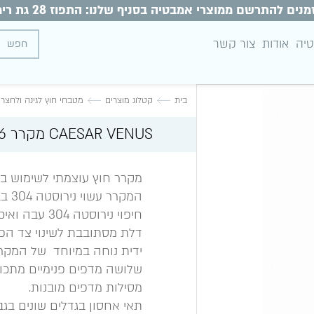
מנים להתרשם ממוצרי אמבטיה בסניף שלנו: התפוז 28 גת רימון
טיה
אודות
צור קשר
בית
קטלוג מוצרים
מטבחי חוץ לגינה ולחצר
CAESAR VENUS מקרר 116 ליטר
מקרר חוץ עוצמתי לשימוש במ
המקרר עשוי נירוסטה 304 בבידוד כפול.
חיפוי נירוסטה 304 עבה ואיכותי בחיפוי מלא 100%.
דלת מסתובבת לשינוי צד הפ
ידית נוחה במיוחד של המקרר
שלושה מדפים פנימיים מתכוו
מסילות מדפים מובנות.
תאי אחסון בגדלים שונים בגב