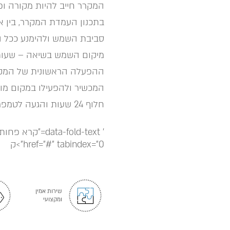
המקרר חייב להיות מקורה ופת
בתכנון העמדת המקרר, בין 
סביבת השמש ולהימנע ככל ה
מיקום השמש בשיאה – שעות
ההפעלה הראשונית של המקרר
חלוף 24 שעות והגעה לטמפרטורת היעד.
' data-fold-text="קרא פחות" data-unfold-icon='
href="#" tabindex="0">ק
שירות אמין
ומקצועי