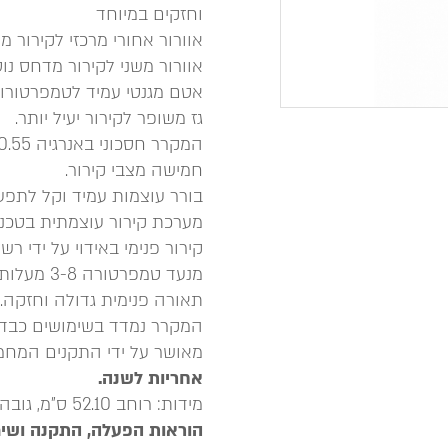
וחזקים במיוחד
אוורור אחורי מרכזי לקירור מה
אוורור משני לקירור מדחס נו
אטם מגנטי עמיד לטמפרטורות 
גז משופר לקירור יעיל יותר.
המקרר חסכוני באנרגיה KW 0.55.
חמישה מצבי קירור.
בורר עוצמות עמיד וקל לתפעו
מערכת קירור עוצמתית בטכנולו
קירור פנימי באידוי על ידי ר
מנעד טמפרטורה 3-8 מעלות צלזיוס.
תאורה פנימית גדולה וחזקה.
המקרר נמדד בשימושים כבדי
מאושר על ידי התקנים המחמי
אחריות לשנה.
מידות: רוחב 52.10 ס”מ, גובה 84.5 ס”מ, עומק 58.40 ס”מ, 116 ליטר.
הוראות הפעלה, התקנה ושימ