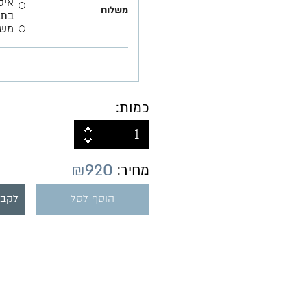
משלוח
בתא
משל
כמות:
₪
920
מחיר:
הוסף לסל
לקבל