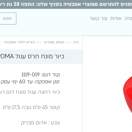
מנים להתרשם ממוצרי אמבטיה בסניף שלנו: התפוז 28 גת רימון
טיה
אודות
צור קשר
בית
קטלוג מוצרים
כיורים לחדר אמבטיה
כיור מונח חרס עגול ROMA אדום מבריק
קוד דגם: 1119-019
זמן אספקה: עד 60 ימי עסקים
כיור רחצה עגול מונח דגם רומא -
קוטר 45 ס"מ גובה 17.5 ס"מ
צבע : אדום מבריק