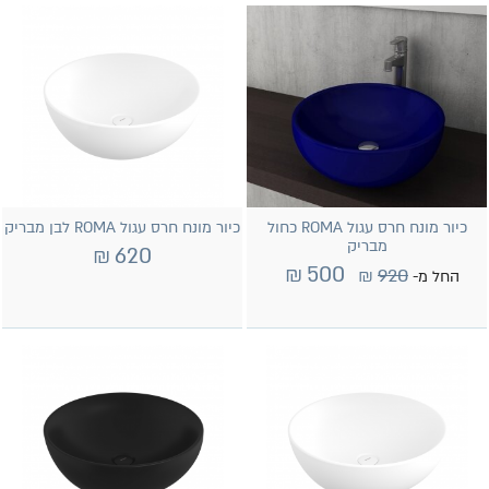
(1)
לבן מט
(21)
עגול
(1)
שחור מבריק
(1)
שחור מט
(2)
זהב
(1)
כסף
כיור מונח חרס עגול ROMA כחול
כיור מונח חרס עגול ROMA לבן מבריק
(14)
צבעוני
מבריק
₪
620
₪
500
₪
920
החל מ-