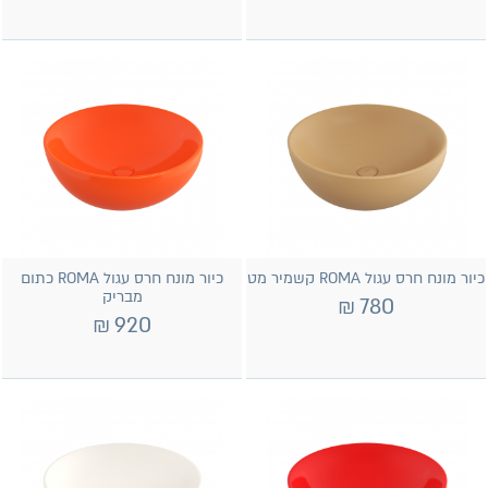
כיור מונח חרס עגול ROMA קשמיר מט
כיור מונח חרס עגול ROMA כתום
מבריק
₪
780
₪
920