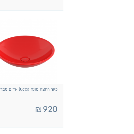
כיור רחצה מונח lucca אדום מבריק
₪
920