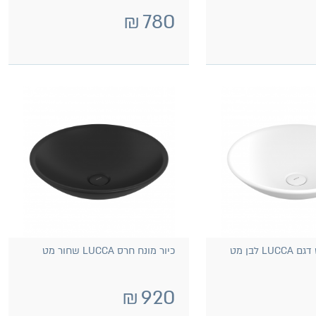
₪
780
L לבן מט
כיור מונח חרס LUCCA שחור מט
₪
920