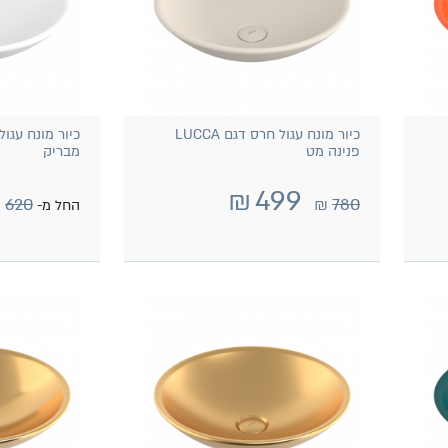
כיור מונח עגול חרס דגם LUCCA
פנינה מט
מבריק
₪
499
₪
620
₪
780
החל מ-