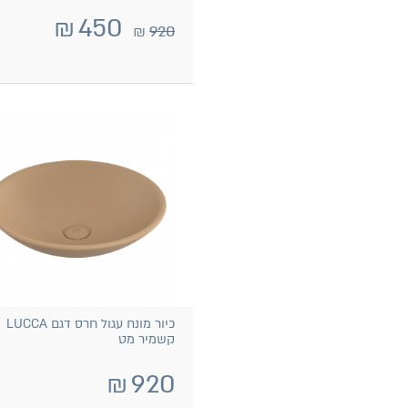
₪
450
₪
920
כיור מונח עגול חרס דגם LUCCA
קשמיר מט
₪
920