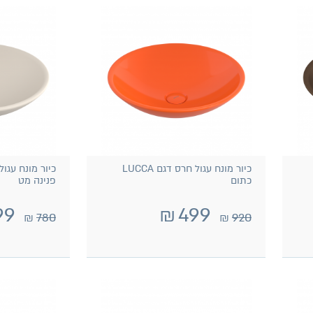
כיור מונח עגול חרס דגם LUCCA
כתום
פנינה מט
99
₪
499
₪
780
₪
920