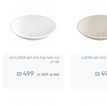
כיור מונח עגול חרס דגם LUCCA
כיור מונח עגול חרס דגם LUCCA לבן
מבריק
₪
499
₪
4
₪
620
החל מ-