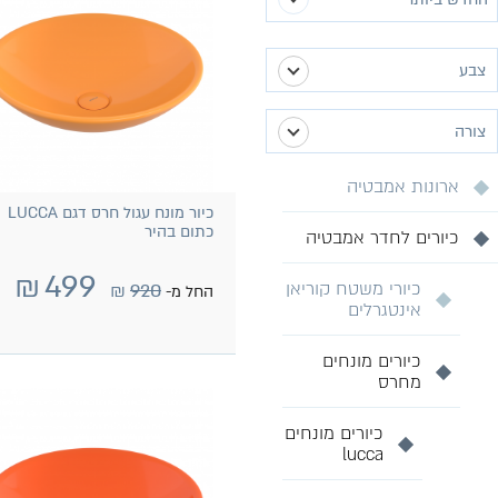
צבע
(1)
לבן מבריק
צורה
(1)
לבן מט
ארונות אמבטיה
(22)
עגול
כיור מונח עגול חרס דגם LUCCA
(1)
שחור מבריק
כתום בהיר
כיורים לחדר אמבטיה
(1)
שחור מט
₪
499
כיורי משטח קוריאן
₪
920
החל מ-
אינטגרלים
(2)
זהב
(1)
כסף
כיורים מונחים
מחרס
(15)
צבעוני
כיורים מונחים
lucca