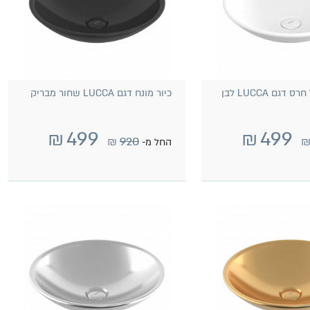
כיור מונח עגול חרס דגם LUCCA לבן
כיור מונח דגם LUCCA שחור מבריק
₪
499
₪
499
₪
920
החל מ-