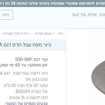
מנים להתרשם ממוצרי אמבטיה בסניף שלנו: התפוז 28 גת רימון
טיה
אודות
צור קשר
בית
קטלוג מוצרים
כיורים לחדר אמבטיה
כיור מונח עגול חרס דגם LUCCA בטון מט
קוד דגם: 1120-069
זמן אספקה: עד 60 ימי עסקים
כיור רחצה עגול מונח דגם LUCCA - לוקה
צבע בטון מט
קוטר 40 ס"מ גובה 10 ס"מ
של חברת BOCCHI
ניתן להשיג ב-21 צבעים
צבעים נוספים של המוצר: