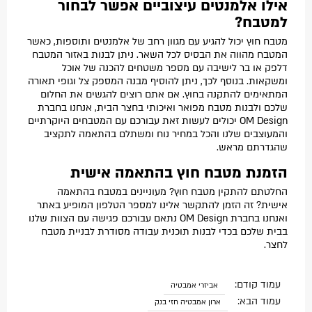
אילו אלמנטים עיצוביים אפשר לבחור
למטבח?
מטבח חוץ יכול להגיע עם מגוון רחב של אלמנטים ותוספות, כאשר
המטבח מהווה את הבסיס לכל השאר. ניתן לבנות באזור המטבח
דלפק או בר לישיבה עם מספר משטחים להכנה של אוכל
ומשקאות. בנוסף לכך, ניתן להוסיף מבנה המספק צל וגופי תאורה
המתאימים להתקנה בחוץ. אם אתם רוצים להגשים את החלום
שלכם ולבנות מטבח מפואר ואיכותי בחצר הבית, אנחנו בחברת
OM Design יכולים לעשות זאת עבורכם עם המטבחים היוקרתיים
והמעוצבים שלנו והכל במחיר נוח ומשתלם בהתאמה לתקציב
שהגדרתם מראש.
הזמנת מטבח חוץ בהתאמה אישית
החלטתם להתקין מטבח חוץ? מעוניינים במטבח בהתאמה
אישית? זה הזמן להתקשר אלינו למספר הטלפון המופיע באתר
ואנחנו בחברת OM Design נתאם עבורכם פגישה עם הצוות שלנו
בבית שלכם בכדי לבנות תוכנית עבודה מסודרת לבניית מטבח
לחצר.
עמוד קודם:
אביזרי אמבטיה
עמוד הבא:
ארון אמבטיה חזי בנק