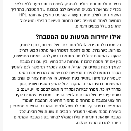
רטיבות ולחות והם יכולים להחזיק לשנים רבות כמעט ללא בלאי.
בכדי ליצור את הצבעים הרצויים לכם במבנה של המטבח, בתהליך
הייצור ניתן לשלב חזית העשויה מגרניט פורצלן או חומר HPL
הנחשב לאחד הנפוצים כיום בתחום העיצוב הביתי והוא יכול
להגיע בשלל צבעים ודגמים.
אילו יחידות מגיעות עם המטבח?
כל מטבח לגינה יכול לכלול מגוון רחב של יחידות, כגון דלתות,
מגירות, כיור גדול, מקום להכנה למקרר ואף מתקן קבוע לגריל.
למעשה המטבח יכול להיות מותאם בדיוק למה שאתם מחפשים,
בין אם זה מטבח להכנת ארוחות ערב בחוץ ובין אם זה מטבח
לצורך הכנת בשרים על הגריל. ההכנה למקרר תאפשר לכם להוסיף
מקרר בהתאם למידות הרצויות לכם שיהווה מבחינתכם בסיס
לשמירה על מזון ושתייה בעת האירוע או ארוחות צהריים וערב עם
המשפחה בחצר הבית. המקרר יכול להגיע מסוגים שונים, כגון
מקרר לאוכל, מקרר לבירות ומקרר מותאם לבקבוקי יין. ישנם 2
סוגים עיקריים של מטבחים לחצר הבית - מטבחים צמודים לקיר
החיצוני ומטבחים מרוחקים מהקיר החיצוני. המטבח הצמוד
מתאפיין בחיבור קל יותר לחשמל ולמים והמטבח החיצוני מתאפיין
ביצירת מבנה עצמאי המגדיר 2 סביבות שונות של הבית. לכל
מטבח יש את היתרונות שלו ומומלץ לבחור בסוג מטבח המתאים
ביותר למבנה החצר שלכם.