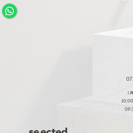
07
 :