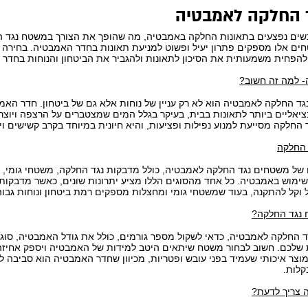
 החלקה לאמבטיה
נשים נפצעים בתאונות החלקה באמבטיה, מה שהופך את הצורך במשטח נגד 
ים אלו מספקים פתרון יעיל ופשוט למניעת תאונות בחדר האמבטיה. בחירה 
להפחית משמעותית את הסיכון לתאונות ולהגביר את הביטחון והנוחות בחדר
- למה זה חשוב?
ד החלקה לאמבטיה הוא לא רק עניין של נוחות אלא גם של ביטחון. חדר האמ
יאליים ביותר לתאונות בבית, בעיקר בגלל המים שמצטברים על הרצפה ויוצ
חלקה מסייעת למנוע נפילות ופציעות, והיא חיונית במיוחד בקרב קשישים וי
 החלקה
 של משטחים נגד החלקה לאמבטיה, כולל מדבקות נגד החלקה, משטחי גומי, 
שימוש באמבטיה. כל אחד מהסוגים הללו מציע יתרונות שונים, כאשר מדבקות
 וקל להתקנה, בעוד שמשטחי גומי ומחצלות מספקים רמת ביטחון ונוחות גבוה
 נגד החלקה?
 החלקה לאמבטיה, כדאי לשקול מספר גורמים, כולל את גודל האמבטיה, סוג
 שלכם. חשוב לבחור משטח שיתאים היטב למידות של האמבטיה ויספק אחיזה
מוצר איכותי שעמיד בפני עובש ופטריות, מכיוון שחדר האמבטיה הוא סביבה 
קלות.
 צריך לדעת?