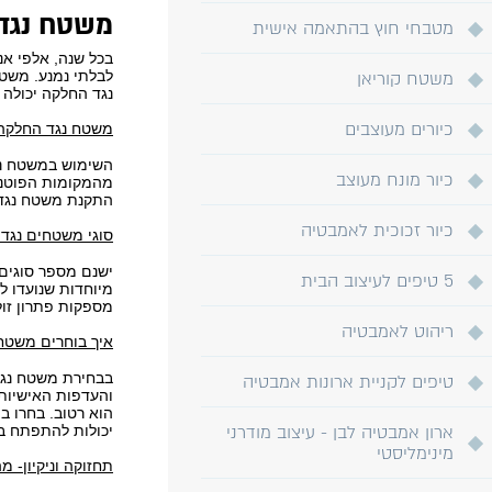
משטח נגד
מטבחי חוץ בהתאמה אישית
בכל שנה, אלפי א
משטח קוריאן
לבלתי נמנע. משטח
נגד החלקה יכולה 
כיורים מעוצבים
משטח נגד החלקה
השימוש במשטח נג
כיור מונח מעוצב
מהמקומות הפוטנצ
התקנת משטח נגד ה
כיור זכוכית לאמבטיה
סוגי משטחים נגד
ישנם מספר סוגים
5 טיפים לעיצוב הבית
מיוחדות שנועדו ל
מספקות פתרון זול
ריהוט לאמבטיה
איך בוחרים משטח
בבחירת משטח נגד
טיפים לקניית ארונות אמבטיה
והעדפות האישיות
הוא רטוב. בחרו ב
ארון אמבטיה לבן - עיצוב מודרני
יכולות להתפתח ב
מינימליסטי
תחזוקה וניקיון
- מה