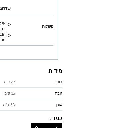
שדרוג 
משלוח
בתא
הוב
מרו
מידות
רוחב
37 ס״מ
גובה
16 ס"מ
אורך
58 ס״מ
כמות: