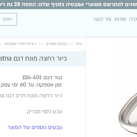
מנים להתרשם ממוצרי אמבטיה בסניף שלנו: התפוז 28 גת רימון
טיה
אודות
צור קשר
בית
קטלוג מוצרים
כיורים לחדר אמבטיה
כיור רחצה מונח דגם etna כסף מבריק
קוד דגם: 1114-401
זמן אספקה: עד 60 ימי עסקים
כיור רחצה מונח חרס דגם etna - אטנה
צבע כסף מבריק
צבעים נוספים של המוצר